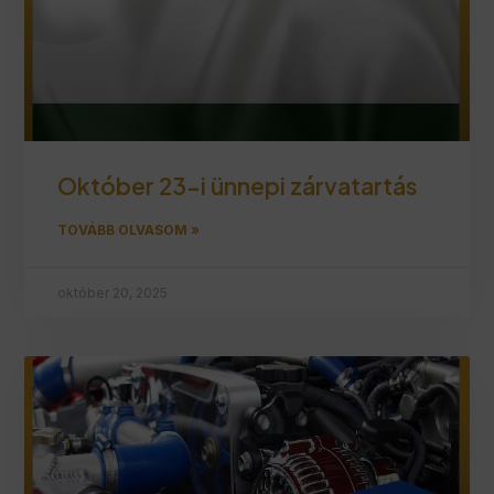
Október 23-i ünnepi zárvatartás
TOVÁBB OLVASOM »
október 20, 2025