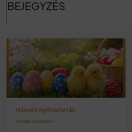
BEJEGYZÉS
Húsvéti nyitvatartás
TOVÁBB OLVASOM »