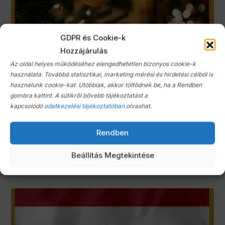
GDPR és Cookie-k
Hozzájárulás
Az oldal helyes működéséhez elengedhetetlen bizonyos cookie-k
használata. Továbbá statisztikai, marketing mérési és hirdetési célból is
használunk cookie-kat. Utóbbiak, akkor töltődnek be, ha a Rendben
gombra kattint. A sütikről bővebb tájékoztatást a
kapcsolódó
adatkezelési tájékoztatóban
olvashat.
KGYD autóház Ünnepi nyitvatartás
TOVÁBB OLVASOM »
Rendben
Beállítás Megtekintése
december 10, 2025