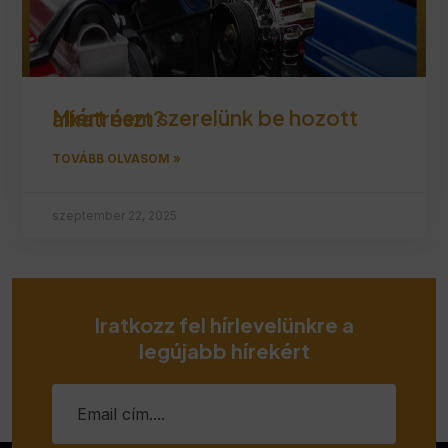
Miért nem szerelünk be hozott alkatrészt?
TOVÁBB OLVASOM »
szeptember 22, 2025
Iratkozz fel hírlevelünkre a
legújabb hírekért