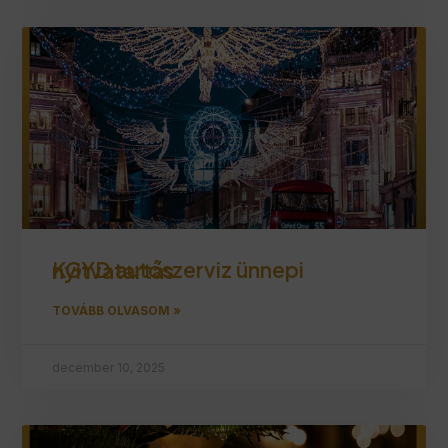
KGYD autószerviz ünnepi nyitvatartás
TOVÁBB OLVASOM »
december 10, 2025