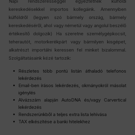
Napi rendszerességgel egyeztetnek külföldi
kereskedésekkel importos kollegáink. Amennyiben
külföldről (legyen szó bármely ország, bármely
kereskedéséről, ahol vagy németül vagy angolul beszélő
értékesítő dolgozik) Ha szeretne személygépkocsit,
teherautót, motorkerékpárt vagy bármilyen kisgépet,
alkatrészt importálni keressen fel minket bizalommal.
Szolgáltatásaink közé tartozik:
Részletes több pontú listán áthaladó telefonos
lekérdezés
Email-ben írásos lekérdezés, okmányokról másolat
igénylés
Alvázszám alapján AutoDNA és/vagy Carvertical
lekérdezés
Rendszerünkből a teljes extra lista lehívása
TAX elkészítése a banki hitelekhez