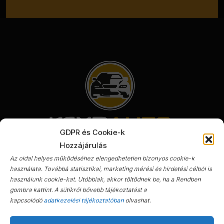
GDPR és Cookie-k
Hozzájárulás
Az oldal helyes működéséhez elengedhetetlen bizonyos cookie-k
KGYD Autókereskedés, szerviz, import és tartós
használata. Továbbá statisztikai, marketing mérési és hirdetési célból is
bérlet
használunk cookie-kat. Utóbbiak, akkor töltődnek be, ha a Rendben
gombra kattint. A sütikről bővebb tájékoztatást a
kapcsolódó
adatkezelési tájékoztatóban
olvashat.