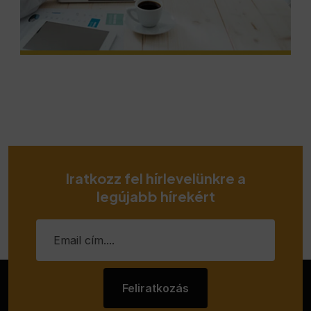
Iratkozz fel hírlevelünkre a
legújabb hírekért
Feliratkozás