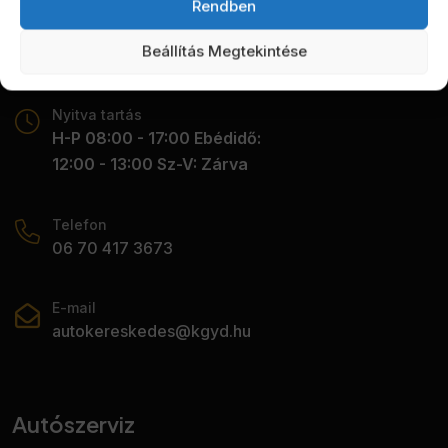
Rendben
Autókereskedés
Beállítás Megtekintése
Nyitva tartás
H-P 08:00 - 17:00 Ebédidő:
12:00 - 13:00 Sz-V: Zárva
Telefon
06 70 417 3673
E-mail
autokereskedes@kgyd.hu
Autószerviz