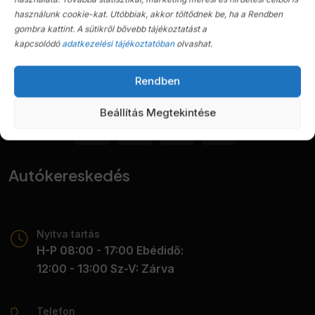
használunk cookie-kat. Utóbbiak, akkor töltődnek be, ha a Rendben
gombra kattint. A sütikről bővebb tájékoztatást a
kapcsolódó
adatkezelési tájékoztatóban
olvashat.
KGYD Autókereskedés, szerviz, import és tartós
Rendben
bérlet
Beállítás Megtekintése
Autókereskedés
Nyitva tartás
H-P 08:00 - 17:00 Ebédidő:
12:00 - 13:00 Sz-V: Zárva
Telefon