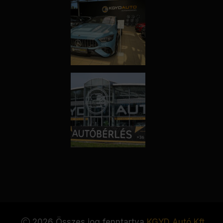
2026 Összes jog fenntartva
KGYD Autó Kft.