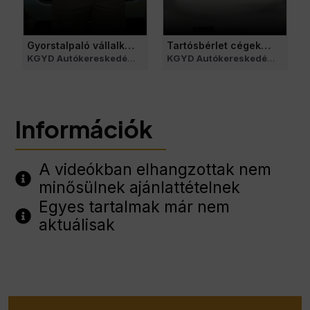
Gyorstalpaló vállalkozóknak
Tartósbérlet cégeknek
• 8 months ago
KGYD Autókereskedés és Autószerviz
• 2 weeks ago
KGYD Autókereskedés és Autószerviz
Információk
A videókban elhangzottak nem
minősülnek ajánlattételnek
Egyes tartalmak már nem
aktuálisak