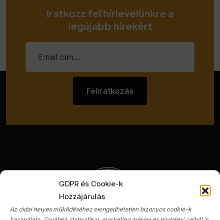
Iratkozz fel hírlevelünkre a
legújabb hírekért
Feliratkozás
GDPR és Cookie-k
Hozzájárulás
Az oldal helyes működéséhez elengedhetetlen bizonyos cookie-k
használata. Továbbá statisztikai, marketing mérési és hirdetési célból is