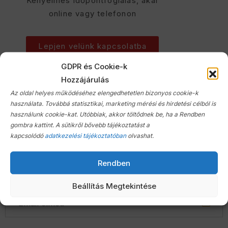
Kényelmes időpontfoglalás, akár
online vagy telefonon
Lepjen velünk kapcsolatba
GDPR és Cookie-k
Hozzájárulás
Az oldal helyes működéséhez elengedhetetlen bizonyos cookie-k
Szólj hozzá!
használata. Továbbá statisztikai, marketing mérési és hirdetési célból is
használunk cookie-kat. Utóbbiak, akkor töltődnek be, ha a Rendben
Az email címed nem kerül nyilvánosságra. A kötelező mezőket
gombra kattint. A sütikről bővebb tájékoztatást a
* jelöli.
kapcsolódó
adatkezelési tájékoztatóban
olvashat.
Rendben
Beállítás Megtekintése