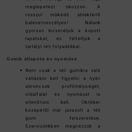
meglepetést okozzon. A
rosszul működő ablaktörlő
balesetveszélyes! Nálunk
gyorsan kicseréljük a kopott
lapátokat, és feltöltjük a
tartályt téli folyadékkal.
Gumik állapota és nyomása
Nem csak a téli gumikra való
váltáskor kell figyelni: a nyári
abroncsok profilmélységét,
oldalfalát és nyomását is
ellenőrizni kell. Október
közepétől már javasolt a téli
gumi felszerelése.
Szervizünkben megnézzük a