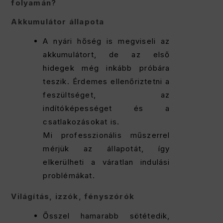
folyamán?
Akkumulátor állapota
A nyári hőség is megviseli az
akkumulátort, de az első
hidegek még inkább próbára
teszik. Érdemes ellenőriztetni a
feszültséget, az
indítóképességet és a
csatlakozásokat is.
Mi professzionális műszerrel
mérjük az állapotát, így
elkerülheti a váratlan indulási
problémákat.
Világítás, izzók, fényszórók
Ősszel hamarabb sötétedik,