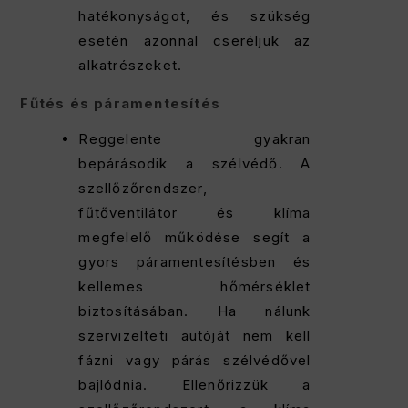
hatékonyságot, és szükség
esetén azonnal cseréljük az
alkatrészeket.
Fűtés és páramentesítés
Reggelente gyakran
bepárásodik a szélvédő. A
szellőzőrendszer,
fűtőventilátor és klíma
megfelelő működése segít a
gyors páramentesítésben és
kellemes hőmérséklet
biztosításában. Ha nálunk
szervizelteti autóját nem kell
fázni vagy párás szélvédővel
bajlódnia. Ellenőrizzük a