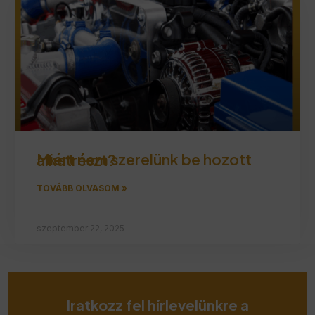
Miért nem szerelünk be hozott alkatrészt?
TOVÁBB OLVASOM »
szeptember 22, 2025
Iratkozz fel hírlevelünkre a