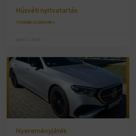
Húsvéti nyitvatartás
TOVÁBB OLVASOM »
április 2, 2026
Nyereményjáték