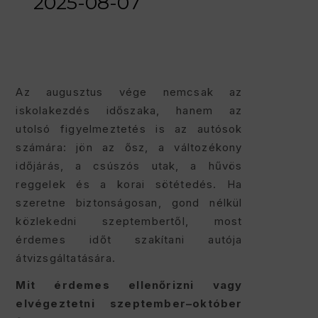
2025-08-07
Az augusztus vége nemcsak az
iskolakezdés időszaka, hanem az
utolsó figyelmeztetés is az autósok
számára: jön az ősz, a változékony
időjárás, a csúszós utak, a hűvös
reggelek és a korai sötétedés. Ha
szeretne biztonságosan, gond nélkül
közlekedni szeptembertől, most
érdemes időt szakítani autója
átvizsgáltatására.
Mit érdemes ellenőrizni vagy
elvégeztetni szeptember–október