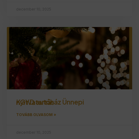
december 10, 2025
KGYD autóház Ünnepi nyitvatartás
TOVÁBB OLVASOM »
december 10, 2025