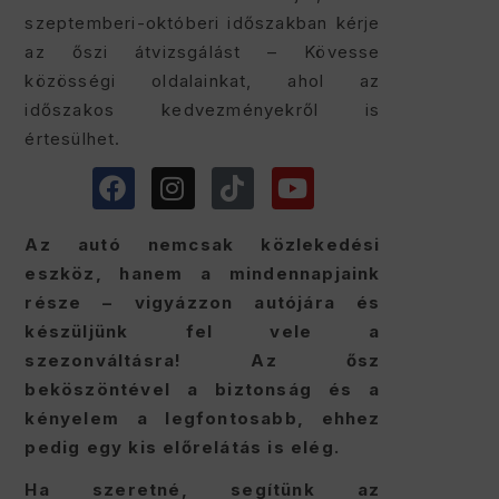
szeptemberi-októberi időszakban kérje
az őszi átvizsgálást – Kövesse
közösségi oldalainkat, ahol az
időszakos kedvezményekről is
értesülhet.
Az autó nemcsak közlekedési
eszköz, hanem a mindennapjaink
része – vigyázzon autójára és
készüljünk fel vele a
szezonváltásra! Az ősz
beköszöntével a biztonság és a
kényelem a legfontosabb, ehhez
pedig egy kis előrelátás is elég.
Ha szeretné, segítünk az