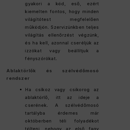
gyakori a köd, eső, ezért
kiemelten fontos, hogy minden
világítótest megfelelően
működjön. Szervizünkben teljes
világítás ellenőrzést végzünk,
és ha kell, azonnal cseréljük az
izzókat vagy beállítjuk a
fényszórókat.
Ablaktörlők és szélvédőmosó
rendszer
Ha csíkoz vagy csikorog az
ablaktörlő, itt az ideje a
cserének. A szélvédőmosó
tartályba érdemes már
októberben téli folyadékot
tölteni, nehogy az első fagy