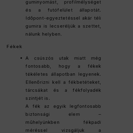
guminyomást, profilmélységet
és a futófelület állapotát.
Időpont-egyeztetéssel akár téli
gumira is lecseréljük a szettet,
nálunk helyben.
Fékek
A csúszós utak miatt még
fontosabb, hogy a fékek
tökéletes állapotban legyenek.
Ellenőrizni kell a fékbetéteket,
tárcsákat és a fékfolyadék
szintjét is.
A fék az egyik legfontosabb
biztonsági elem –
műhelyünkben fékpadi
méréssel vizsgáljuk a