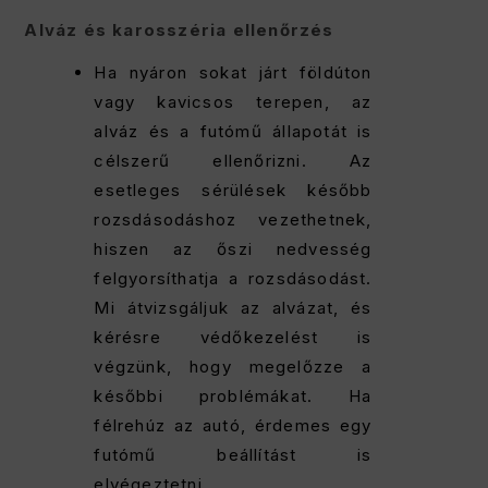
Alváz és karosszéria ellenőrzés
Ha nyáron sokat járt földúton
vagy kavicsos terepen, az
alváz és a futómű állapotát is
célszerű ellenőrizni. Az
esetleges sérülések később
rozsdásodáshoz vezethetnek,
hiszen az őszi nedvesség
felgyorsíthatja a rozsdásodást.
Mi átvizsgáljuk az alvázat, és
kérésre védőkezelést is
végzünk, hogy megelőzze a
későbbi problémákat. Ha
félrehúz az autó, érdemes egy
futómű beállítást is
elvégeztetni.