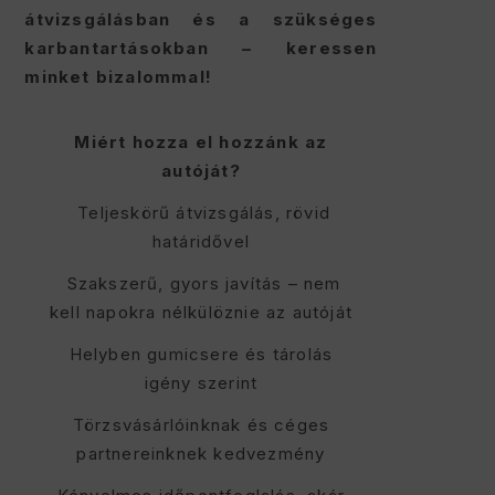
átvizsgálásban és a szükséges
karbantartásokban – keressen
minket bizalommal!
Miért hozza el hozzánk az
autóját?
Teljeskörű átvizsgálás, rövid
határidővel
Szakszerű, gyors javítás – nem
kell napokra nélkülöznie az autóját
Helyben gumicsere és tárolás
igény szerint
Törzsvásárlóinknak és céges
partnereinknek kedvezmény