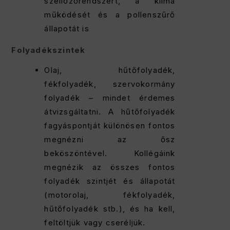
szellőzőrendszert, a klíma
működését és a pollenszűrő
állapotát is
Folyadékszintek
Olaj, hűtőfolyadék,
fékfolyadék, szervokormány
folyadék – mindet érdemes
átvizsgáltatni. A hűtőfolyadék
fagyáspontját különösen fontos
megnézni az ősz
beköszöntével. Kollégáink
megnézik az összes fontos
folyadék szintjét és állapotát
(motorolaj, fékfolyadék,
hűtőfolyadék stb.), és ha kell,
feltöltjük vagy cseréljük.