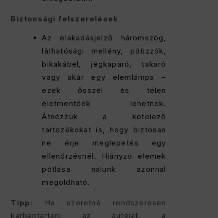
Biztonsági felszerelések
Az elakadásjelző háromszög,
láthatósági mellény, pótizzók,
bikakábel, jégkaparó, takaró
vagy akár egy elemlámpa –
ezek ősszel és télen
életmentőek lehetnek.
Átnézzük a kötelező
tartozékokat is, hogy biztosan
ne érje meglepetés egy
ellenőrzésnél. Hiányzó elemek
pótlása nálunk azonnal
megoldható.
Tipp:
Ha szeretné rendszeresen
karbantartani az autóját, a