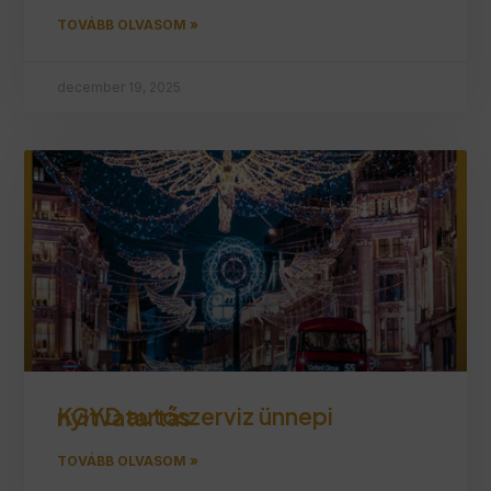
TOVÁBB OLVASOM »
december 19, 2025
KGYD autószerviz ünnepi nyitvatartás
TOVÁBB OLVASOM »