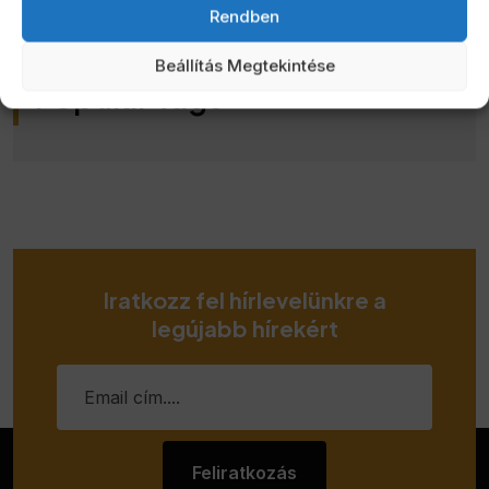
Rendben
Beállítás Megtekintése
Popular Tags
Iratkozz fel hírlevelünkre a
legújabb hírekért
Feliratkozás