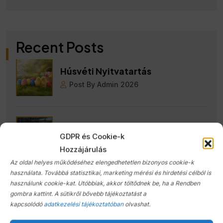
Recent Posts
Húsvéti Nyitvatartás
Post By Admin 2026
Nyereményjáték
GDPR és Cookie-k
Post By Admin 2025
Hozzájárulás
Az oldal helyes működéséhez elengedhetetlen bizonyos cookie-k
használata. Továbbá statisztikai, marketing mérési és hirdetési célból is
KGYD Autószerviz Ünnepi
használunk cookie-kat. Utóbbiak, akkor töltődnek be, ha a Rendben
Nyitvatartás
gombra kattint. A sütikről bővebb tájékoztatást a
kapcsolódó
adatkezelési tájékoztatóban
olvashat.
Post By Admin 2025