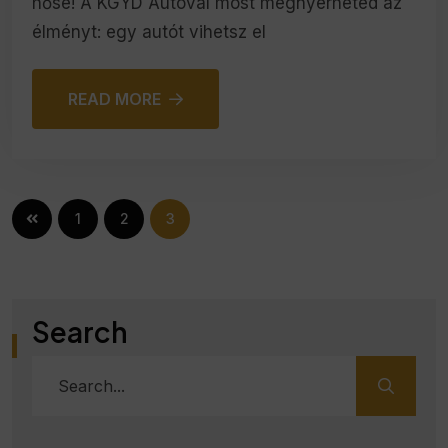
hőse! A KGYD Autóval most megnyerheted az
élményt: egy autót vihetsz el
READ MORE
1
2
3
Search