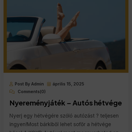
Post By Admin
április 15, 2025
Comments(0)
Nyereményjáték – Autós hétvége
Nyerj egy hétvégére szóló autózást ? teljesen
ingyen!Most bárkiből lehet sofőr a hétvége