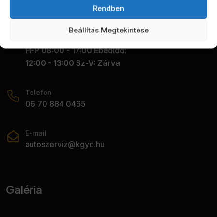
Rendben
Beállítás Megtekintése
Nyitva tartás
H-P 08:00 - 17:00 Ebédidő:
12:00 - 13:00 Sz-V: Zárva
Telefon
06 70 884 0465
E-mail
autoszerviz@kgyd.hu
Galéria