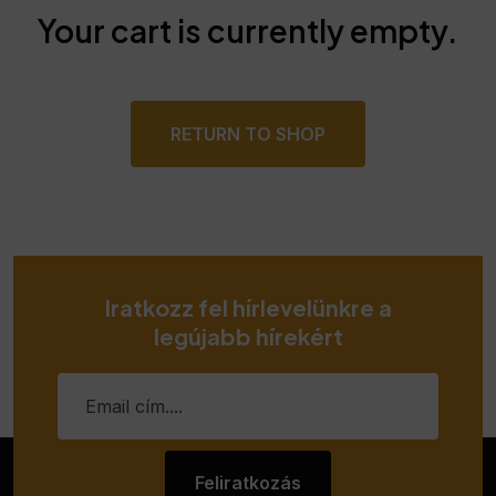
Your cart is currently empty.
RETURN TO SHOP
Iratkozz fel hírlevelünkre a
legújabb hírekért
Feliratkozás