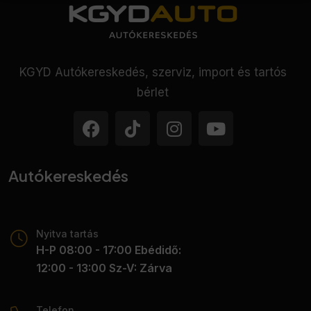
• ISOFIX rendszer
• Koccanásgátló
• Kormányról vezérelhető hifi
• Kormányváltó
KGYD Autókereskedés, szerviz, import és tartós
• Ködlámpa
bérlet
• Középső kartámasz
• Kulcs nélküli indítás
• Menetfény
• Multifunkcionális kijelző
• Multifunkciós kormánykerék
Autókereskedés
• Oldallégzsák
• Parkolóasszisztens
• Rádió
Nyitva tartás
• Sportülések
H-P 08:00 - 17:00 Ebédidő:
• Start-stop/motormegállító rendszer
12:00 - 13:00 Sz-V: Zárva
• Szervokormány
• Színezett üveg
• Tempomat
Telefon