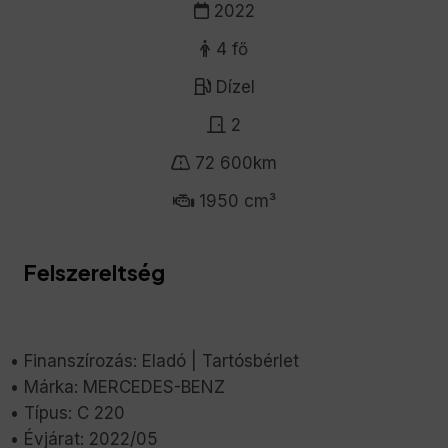
2022
4 fő
Dízel
2
72 600km
1950 cm³
Felszereltség
• Finanszírozás: Eladó | Tartósbérlet
• Márka: MERCEDES-BENZ
• Típus: C 220
• Évjárat: 2022/05