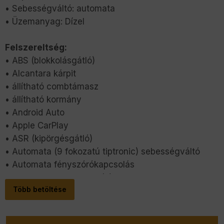
• Sebességváltó: automata
• Üzemanyag: Dízel
Felszereltség:
• ABS (blokkolásgátló)
• Alcantara kárpit
• állítható combtámasz
• állítható kormány
• Android Auto
• Apple CarPlay
• ASR (kipörgésgátló)
• Automata (9 fokozatú tiptronic) sebességváltó
• Automata fényszórókapcsolás
• Bluetooth-os kihangosító
Több betöltése
• Bőrkormány
• Centrálzár
• Deréktámasz