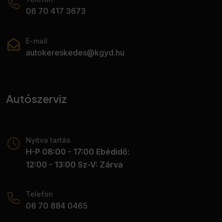
06 70 417 3673
• Térdlégzsák
• Tolatókamera
• Tolatóradar
E-mail
• USB csatlakozó
autokereskedes@kgyd.hu
• Utasoldali légzsák
• ülésmagasság állítás
• Vezetőoldali légzsák
Autószerviz
• Frissen szervizelt.
Nyitva tartás
H-P 08:00 - 17:00 Ebédidő:
12:00 - 13:00 Sz-V: Zárva
Telefon
06 70 884 0465