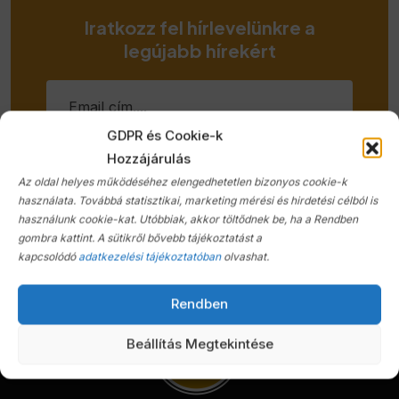
• Digitális kétzónás klíma
Iratkozz fel hírlevelünkre a
• Elektromos ablak elöl
legújabb hírekért
• Elektromos tükör
• Elektromos ülésállítás utasoldal
• Elektromos ülésállítás vezetőoldal
• Elektromosan behajtható külső tükrök
GDPR és Cookie-k
• Elektronikus rögzítőfék
Hozzájárulás
Feliratkozás
• Első-hátsó parkolóradar
Az oldal helyes működéséhez elengedhetetlen bizonyos cookie-k
• Esőszenzor
használata. Továbbá statisztikai, marketing mérési és hirdetési célból is
• ESP (menetstabilizátor)
használunk cookie-kat. Utóbbiak, akkor töltődnek be, ha a Rendben
gombra kattint. A sütikről bővebb tájékoztatást a
• Fáradtságérzékelő
kapcsolódó
adatkezelési tájékoztatóban
olvashat.
• Fedélzeti komputer
• Függönylégzsák
Rendben
• Fűthető első ülés
• GPS (navigáció)
Beállítás Megtekintése
• Hátsó fejtámlák
• Indításgátló (immobiliser)