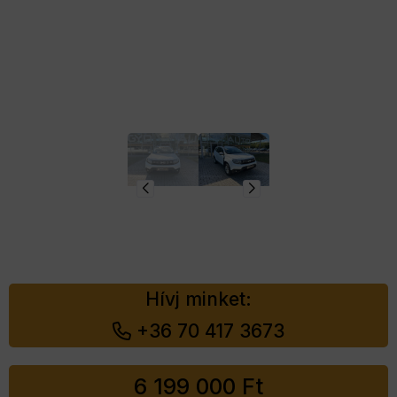
Hívj minket:
+36 70 417 3673
6 199 000
Ft