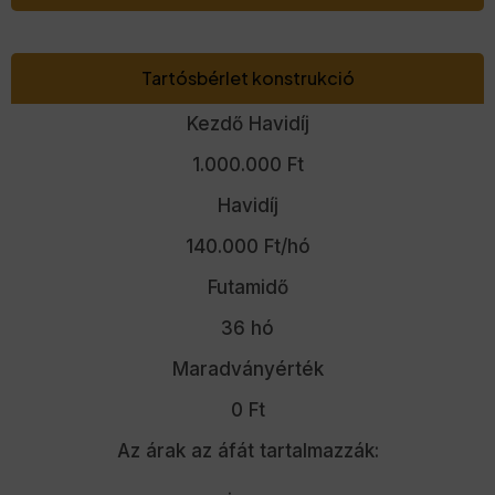
Tartósbérlet konstrukció
Kezdő Havidíj
1.000.000 Ft
Havidíj
140.000 Ft/hó
Futamidő
36 hó
Maradványérték
0 Ft
Az árak az áfát tartalmazzák: