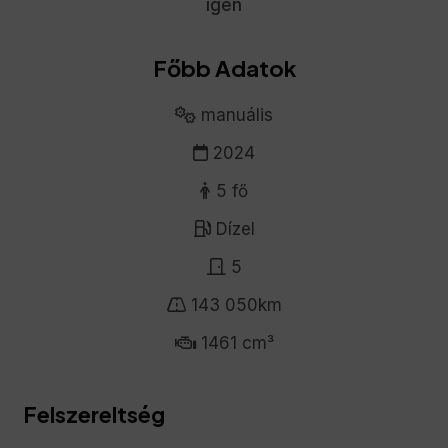
igen
Főbb Adatok
manuális
2024
5 fő
Dízel
5
143 050km
1461 cm³
Felszereltség