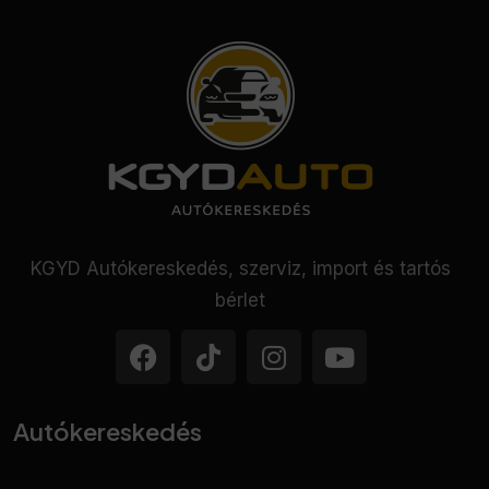
• Oldallégzsák
• Start-stop/motormegállító rendszer
• Szervokormány
• Színezett üveg
• Tempomat
• Tolatóradar
• Utasoldali légzsák
• ülésmagasság állítás
• Vezetőoldali légzsák
KGYD Autókereskedés, szerviz, import és tartós
• Visszagurulás-gátló
bérlet
• Első forgalomba helyezés Magyarországon
• Garantált km futás
• Rendszeresen karbantartott
• Végig vezetett szervizkönyv.
Autókereskedés