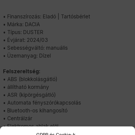
• Finanszírozás: Eladó | Tartósbérlet
• Márka: DACIA
• Típus: DUSTER
• Évjárat: 2024/03
• Sebességváltó: manuális
• Üzemanyag: Dízel
Felszereltség:
• ABS (blokkolásgátló)
• állítható kormány
• ASR (kipörgésgátló)
• Automata fényszórókapcsolás
• Bluetooth-os kihangosító
• Centrálzár
• Elektromos ablak elöl
• Elektromos ablak hátul
GDPR és Cookie-k