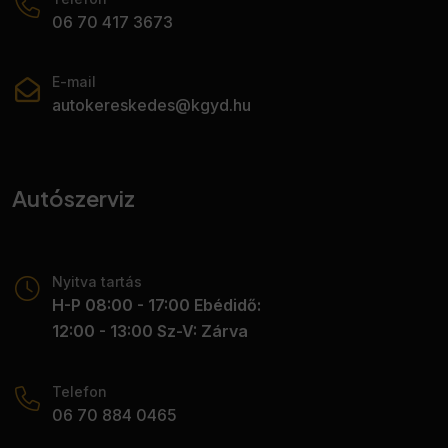
06 70 417 3673
• Memóriás utasülés
• Memóriás vezetőülés
• Menetfény
E-mail
• Multifunkciós kormánykerék
autokereskedes@kgyd.hu
• Oldallégzsák
• Riasztó
• Sávváltó asszisztens
Autószerviz
• Sebességfüggő szervokormány
• Sportfutómű
• Sportülések
Nyitva tartás
• Start-stop/motormegállító rendszer
H-P 08:00 - 17:00 Ebédidő:
• Szervokormány
12:00 - 13:00 Sz-V: Zárva
• Színezett üveg
• Tábla-felismerő funkció
• Távolsági fényszóró asszisztens
Telefon
• Távolságtartó tempomat
06 70 884 0465
• Tempomat