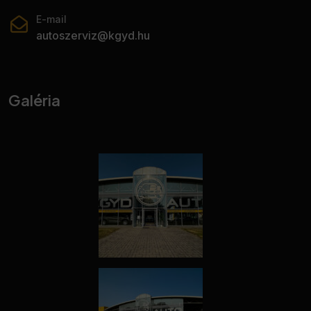
• Tolatókamera
E-mail
• Tolatóradar
autoszerviz@kgyd.hu
• USB csatlakozó
• Utasoldali légzsák
• Vezetőoldali légzsák
Galéria
• Visszagurulás-gátló.