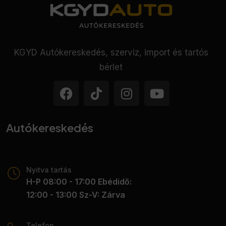
• Fékasszisztens
• Függönylégzsák
• Fűthető ablakmosó fúvókák
• Fűthető első ülés
KGYD Autókereskedés, szerviz, import és tartós
• Fűthető tükör
bérlet
• GPS (navigáció)
• Guminyomás-ellenőrző rendszer
• Hátsó fejtámlák
• Holttér-figyelő rendszer
• HUD / Head-Up Display
Autókereskedés
• Indításgátló (immobiliser)
• ISOFIX rendszer
• Kihangosító
Nyitva tartás
• Kormányváltó
H-P 08:00 - 17:00 Ebédidő:
• Könnyűfém felni
12:00 - 13:00 Sz-V: Zárva
• Kulcs nélküli indítás
• Kulcsnélküli nyitórendszer
• Lejtmenet asszisztens
Telefon