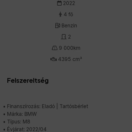
2022
4 fő
Benzin
2
9 000km
4395 cm³
Felszereltség
• Finanszírozás: Eladó | Tartósbérlet
• Márka: BMW
• Típus: M8
• Évjárat: 2022/04