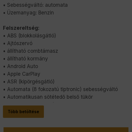
• Sebességváltó: automata
• Üzemanyag: Benzin
Felszereltség:
• ABS (blokkolásgátló)
• Ajtószervó
• állítható combtámasz
• állítható kormány
• Android Auto
• Apple CarPlay
• ASR (kipörgésgátló)
• Automata (8 fokozatú tiptronic) sebességváltó
• Automatikusan sötétedő belső tükör
• Automatikusan sötétedő külső tükör
Több betöltése
• Bluetooth-os kihangosító
• Bőr belső
• Bőrkormány