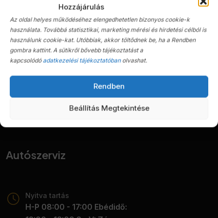
Nyitva tartás
Hozzájárulás
H-P 08:00 - 17:00 Ebédidő:
Az oldal helyes működéséhez elengedhetetlen bizonyos cookie-k
12:00 - 13:00 Sz-V: Zárva
használata. Továbbá statisztikai, marketing mérési és hirdetési célból is
használunk cookie-kat. Utóbbiak, akkor töltődnek be, ha a Rendben
gombra kattint. A sütikről bővebb tájékoztatást a
Telefon
kapcsolódó
adatkezelési tájékoztatóban
olvashat.
06 70 417 3673
Rendben
E-mail
Beállítás Megtekintése
autokereskedes@kgyd.hu
Autószerviz
Nyitva tartás
H-P 08:00 - 17:00 Ebédidő: