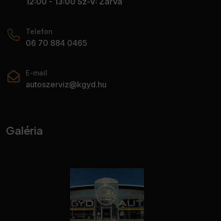
12:00 - 13:00 Sz-V: Zárva
Telefon
06 70 884 0465
E-mail
autoszerviz@kgyd.hu
Galéria