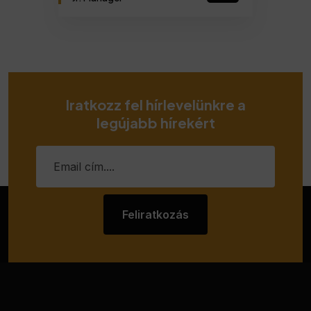
Iratkozz fel hírlevelünkre a
legújabb hírekért
Feliratkozás