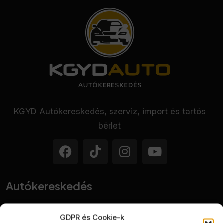
KGYD Autókereskedés, szerviz, import és tartós
bérlet
Autókereskedés
GDPR és Cookie-k