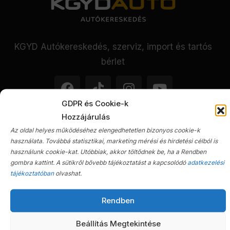
KGYD Autókereskedés, szerviz, import és tartós
bérlet
GDPR és Cookie-k
Hozzájárulás
Autókereskedés
Az oldal helyes működéséhez elengedhetetlen bizonyos cookie-k
használata. Továbbá statisztikai, marketing mérési és hirdetési célból is
használunk cookie-kat. Utóbbiak, akkor töltődnek be, ha a Rendben
gombra kattint. A sütikről bővebb tájékoztatást a kapcsolódó
adatkezelési
Nyitva tartás
tájékoztatóban
olvashat.
H-P 08:00 - 17:00 Ebédidő:
12:00 - 13:00 Sz-V: Zárva
Rendben
Telefon
Beállítás Megtekintése