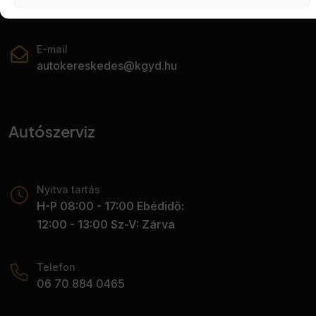
06 70 417 3673
E-mail
autokereskedes@kgyd.hu
Autószerviz
Nyitva tartás
H-P 08:00 - 17:00 Ebédidő:
12:00 - 13:00 Sz-V: Zárva
Telefon
06 70 884 0465