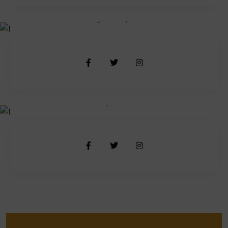
Pulak Nondi
Engine Expert
Korim Benjama
Body Expert