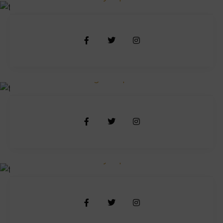
Jhon Sena
Engine Expert
JR Shawon
Body Expert