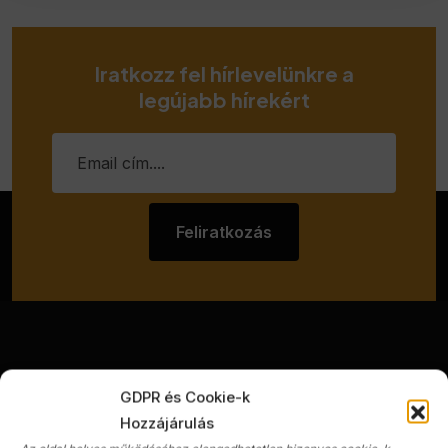
Iratkozz fel hírlevelünkre a
legújabb hírekért
Feliratkozás
GDPR és Cookie-k
Hozzájárulás