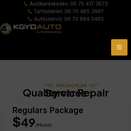
Autókereskedés: 06 70 417 3673
Tartósbérlet: 06 70 465 3987
Autószerviz: 06 70 884 0465
PRICING PLAN
Quality car Repair Services
Regulars Package
$
49
/Month