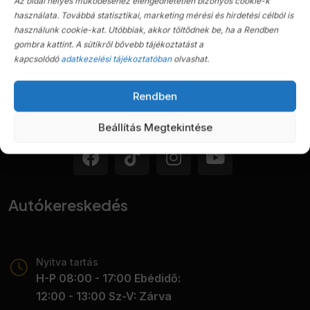
Az oldal helyes működéséhez elengedhetetlen bizonyos cookie-k
használata. Továbbá statisztikai, marketing mérési és hirdetési célból is
használunk cookie-kat. Utóbbiak, akkor töltődnek be, ha a Rendben
gombra kattint. A sütikről bővebb tájékoztatást a
kapcsolódó
adatkezelési tájékoztatóban
olvashat.
Rendben
KGYD Autókereskedés, szerviz, import és tartós
bérlet
Beállítás Megtekintése
Autókereskedés
Nyitva tartás
H-P 08:00 - 17:00 Ebédidő:
12:00 - 13:00 Sz-V: Zárva